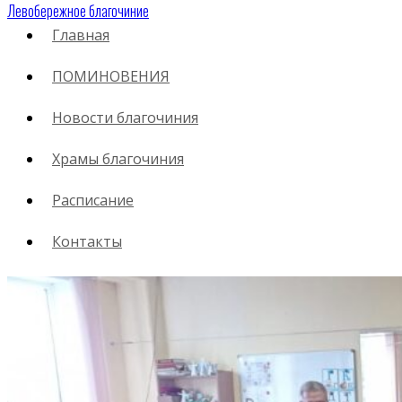
Левобережное благочиние
Главная
ПОМИНОВЕНИЯ
01.03.2024
Новости благочиния
Посещение МБУДО ЦДО
Храмы благочиния
«Реальная школа»
Расписание
Контакты