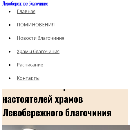
Левобережное благочиние
Главная
ПОМИНОВЕНИЯ
12.05.2026
Новости благочиния
В здании Воскресной школы
Храмы благочиния
при храме во имя прп. Сергия
Расписание
Радонежского г. Воронежа,
Контакты
состоялось собрание
настоятелей храмов
Левобережного благочиния