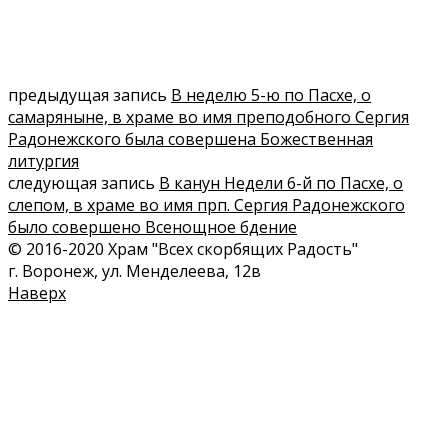
предыдущая запись
В неделю 5-ю по Пасхе, о
самаряныне, в храме во имя преподобного Сергия
Радонежского была совершена Божественная
литургия
следующая запись
В канун Недели 6-й по Пасхе, о
слепом, в храме во имя прп. Сергия Радонежского
было совершено Всенощное бдение
© 2016-2020 Храм "Всех скорбящих Радость"
г. Воронеж, ул. Менделеева, 12в
Наверх