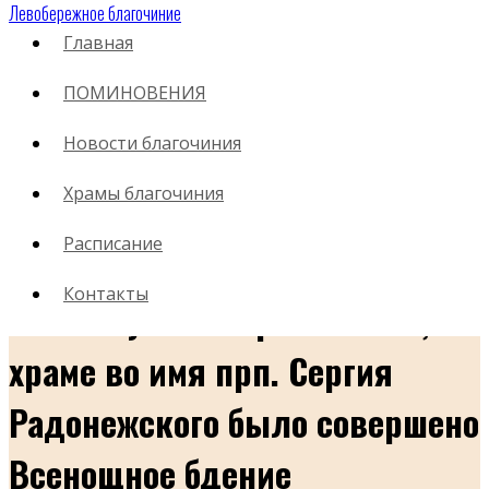
Левобережное благочиние
Главная
ПОМИНОВЕНИЯ
15.06.2026
Новости благочиния
В канун Недели 2-й по
Храмы благочиния
Пятидесятнице, дня
Расписание
празднования Всех святых, в
Контакты
земле Русской просиявших, в
храме во имя прп. Сергия
Радонежского было совершено
Всенощное бдение