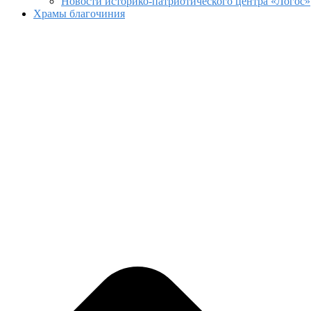
Новости историко-патриотического центра «Логос»
Храмы благочиния