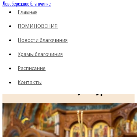
Левобережное благочиние
Главная
ПОМИНОВЕНИЯ
28.05.2026
Новости благочиния
Обращение митрополита
Храмы благочиния
Воронежского и Лискинского
Расписание
Леонтия в День славянской
Контакты
письменности и культуры