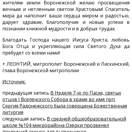
жителям земли Воронежской желаю просвещения
вечным и нетленным светом Христовым! Спаситель
мира да наполнит ваши сердца миром и радостью,
дарует здравие, благополучие и новые успехи в
познании книжной мудрости и в добрых трудах.
Благодать Господа нашего Иисуса Христа, любовь
Бога Отца и укрепляющая сила Святого Духа да
пребудет со всеми нами!
+ ЛЕОНТИЙ, митрополит Воронежский и Лискинский,
глава Воронежской митрополии
Источник.
предыдущая запись
В Неделя 7-ю по Пасхе, святых
отцов I Вселенского Собора в храме во имя прп.
Сергия Радонежского была совершена Божественная
литургия
следующая запись
В средней общеобразовательной
школе №104 микрорайона Озерки прозвенел
последний звонок для выпускников