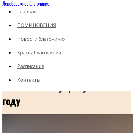
Левобережное благочиние
Главная
ПОМИНОВЕНИЯ
01.06.2026
Новости благочиния
31 мая по окончании литургии
Храмы благочиния
в воскресной школе нашего
Расписание
храма прошли последние
Контакты
занятия в текущем учебном
году